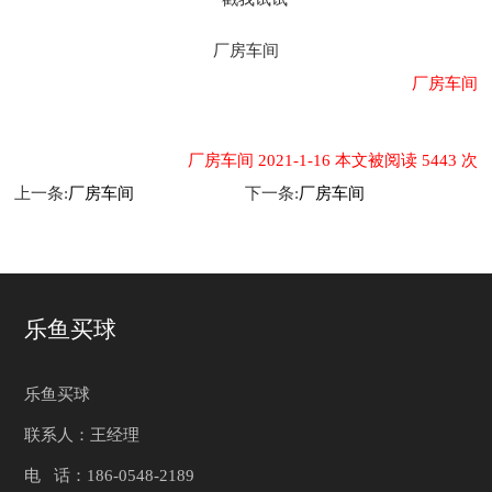
厂房车间
厂房车间
厂房车间 2021-1-16 本文被阅读 5443 次
上一条:
厂房车间
下一条:
厂房车间
乐鱼买球
乐鱼买球
联系人：王经理
电 话：186-0548-2189