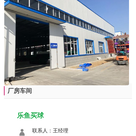
厂房车间
乐鱼买球
联系人：王经理