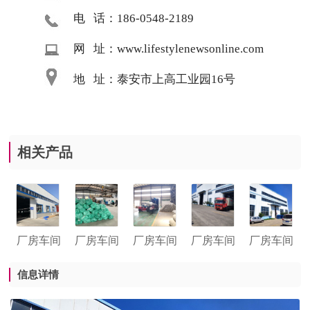
电 话：186-0548-2189
网 址：www.lifestylenewsonline.com
地 址：泰安市上高工业园16号
相关产品
厂房车间
厂房车间
厂房车间
厂房车间
厂房车间
信息详情