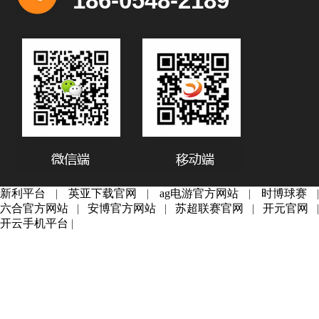
186-0548-2189
新利平台
|
英亚下载官网
|
ag电游官方网站
|
时博球赛
六合官方网站
|
安博官方网站
|
苏超联赛官网
|
开元官网
|
开云手机平台
|