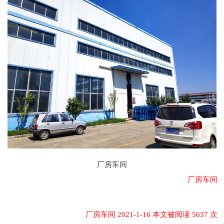
厂房车间
厂房车间
厂房车间 2021-1-16 本文被阅读 5637 次